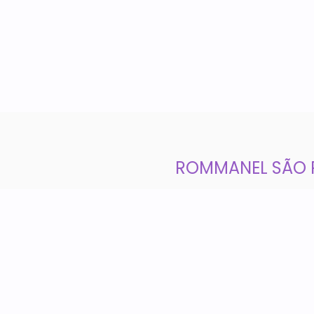
ROMMANEL SÃO P
63
)