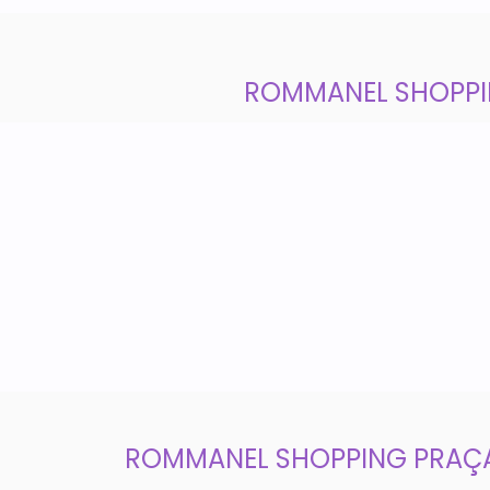
ROMMANEL SHOPPI
ROMMANEL SHOPPING PRAÇA